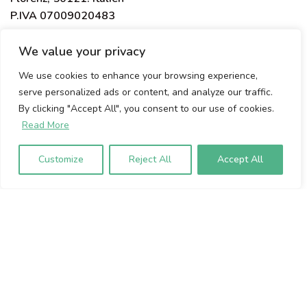
P.IVA 07009020483
We value your privacy
Um sich für unseren Newsletter
We use cookies to enhance your browsing experience,
anzumelden, geben Sie bitte unten Ihre
serve personalized ads or content, and analyze our traffic.
E-Mail-Adresse ein:
By clicking "Accept All", you consent to our use of cookies.
Read More
Customize
Reject All
Accept All
ABONNIEREN
Hergestellt mit ♥ in Florenz, Italien