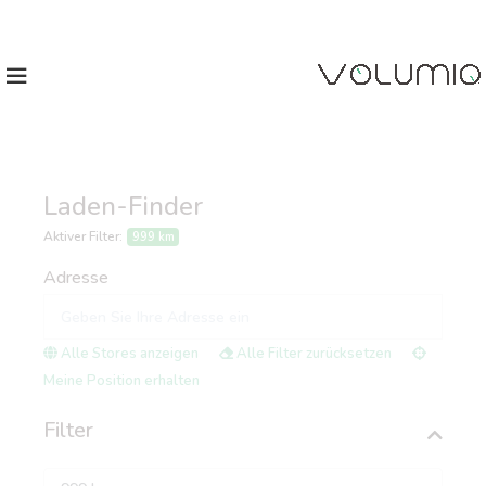
Laden-Finder
Aktiver Filter:
999 km
Adresse
Alle Stores anzeigen
Alle Filter zurücksetzen
Meine Position erhalten
Filter